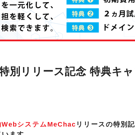
ac特別リリース記念 特典キ
WebシステムMeChac
リリースの特別
ています。