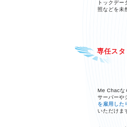
トックデー
照などを未
専任スタ
Me Cha
サーバーや
を雇用した
いただけま