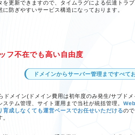
タを更新できますので、タイムラグによる伝達トラブ
然に防ぎやすいサービス構造になっております。
ッフ不在でも
高い自由度
ドメインからサーバー管理まで
すべて
cならドメイン(ドメイン費用は初年度のみ発生/サブド
システム管理、サイト運用まで当社が統括管理。
We
り育成しなくても運営ベースでお任せいただける
ので
す。