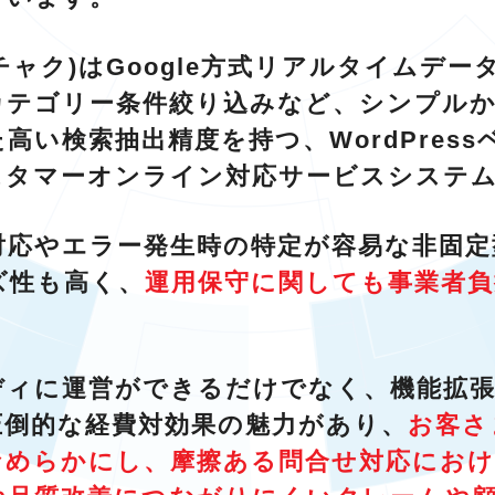
ミーチャク)はGoogle方式リアルタイムデ
カテゴリー条件絞り込みなど、シンプル
高い検索抽出精度を持つ、WordPres
スタマーオンライン対応サービスシステ
対応やエラー発生時の特定が容易な非固定
ズ性も高く、
運用保守に関しても事業者
ディに運営ができるだけでなく、機能拡
圧倒的な経費対効果の魅力があり、
お客さ
なめらかにし、摩擦ある問合せ対応にお