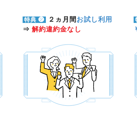
２ヵ月間
お試し利用
特典 ❷
⇒
解約違約金なし