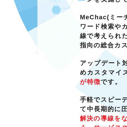
MeChac(
ワード検索や
線で考えられた
指向の総合カ
アップデート
めカスタマイ
が特徴
です。
手軽でスピー
て中長期的に
解決の導線を