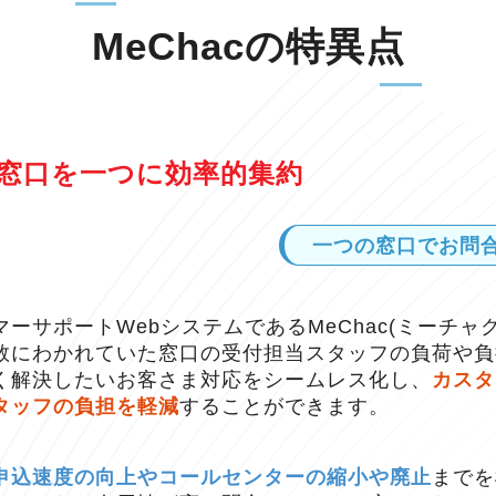
MeChacの特異点
窓口を
一つに効率的集約
一つの窓口で
お問
ーサポートWebシステムであるMeChac(ミーチャ
数にわかれていた窓口の受付担当スタッフの負荷や負
く解決したいお客さま対応をシームレス化し、
カスタ
タッフの負担を軽減
することができます。
申込速度の向上やコールセンターの縮小や廃止
までを