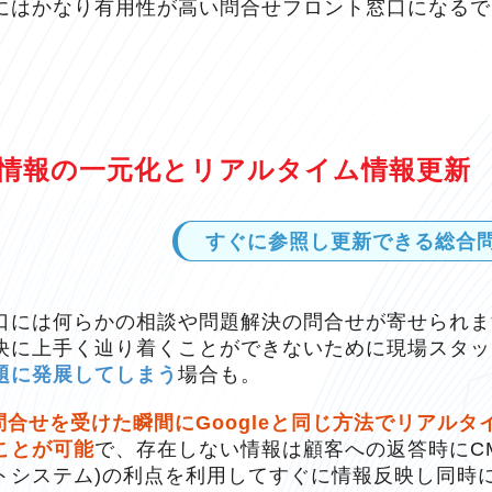
にはかなり有用性が高い問合せフロント窓口になるで
情報の一元化と
リアルタイム情報更新
すぐに参照し更新できる
総合
口には何らかの相談や問題解決の問合せが寄せられま
決に上手く辿り着くことができないために現場スタッ
題に発展してしまう
場合も。
問合せを受けた瞬間にGoogleと同じ方法でリアルタ
ことが可能
で、存在しない情報は顧客への返答時にCM
トシステム)の利点を利用してすぐに情報反映し同時