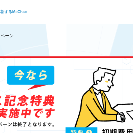
するMeChac
ンペーン